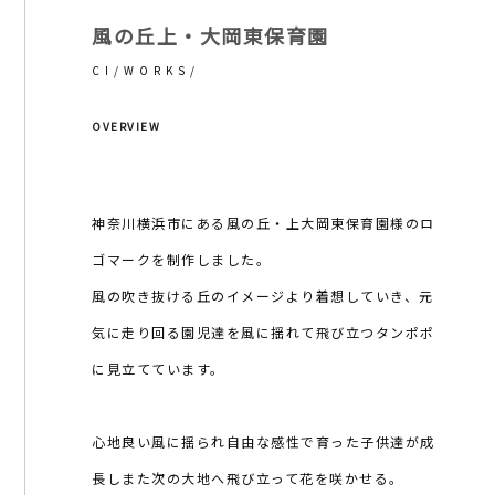
風の丘上・大岡東保育園
CI/
WORKS/
OVERVIEW
神奈川横浜市にある風の丘・上大岡東保育園様のロ
ゴマークを制作しました。
風の吹き抜ける丘のイメージより着想していき、元
気に走り回る園児達を風に揺れて飛び立つタンポポ
に見立てています。
心地良い風に揺られ自由な感性で育った子供達が成
長しまた次の大地へ飛び立って花を咲かせる。